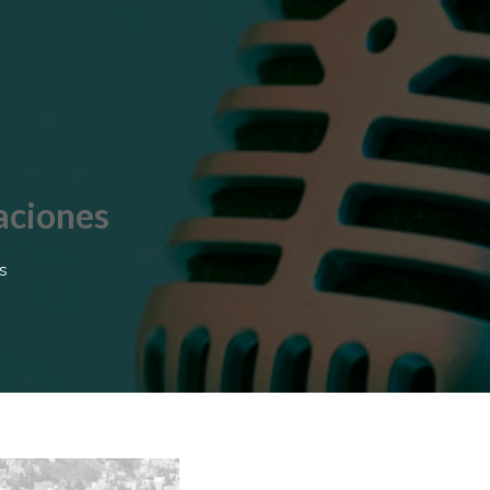
aciones
s